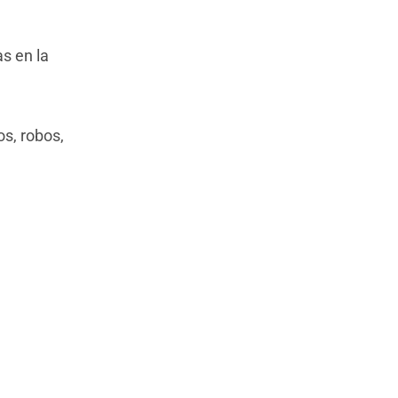
as en la
os, robos,