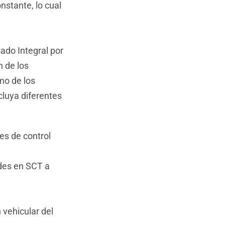
nstante, lo cual
sado Integral por
n de los
mo de los
cluya diferentes
es de control
ades en SCT a
 vehicular del