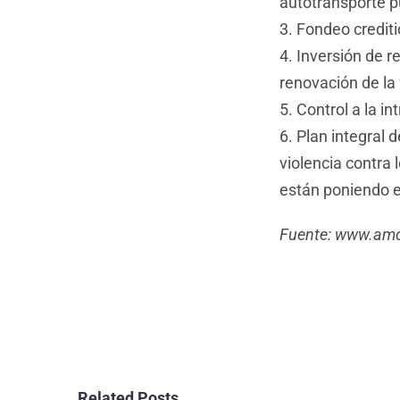
autotransporte pú
3. Fondeo crediti
4. Inversión de r
renovación de la 
5. Control a la i
6. Plan integral 
violencia contra 
están poniendo en
Fuente: www.am
Related Posts