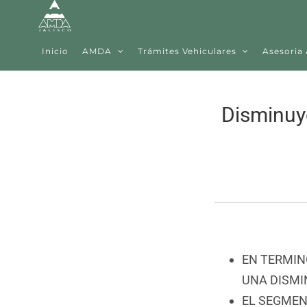
Skip
to
content
Inicio
AMDA
Trámites Vehiculares
Asesoria
Disminuy
EN TERMIN
UNA DISMI
EL SEGMEN